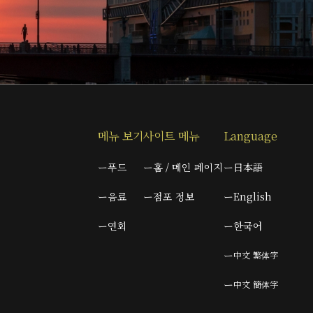
메뉴 보기
사이트 메뉴
Language
푸드
홈 / 메인 페이지
日本語
음료
점포 정보
English
연회
한국어
中文 繁体字
中文 簡体字